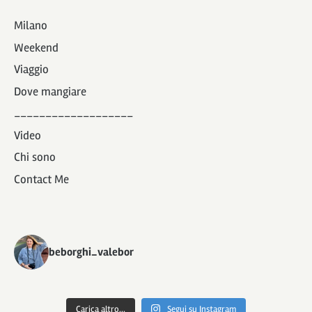
Milano
Weekend
Viaggio
Dove mangiare
___________________
Video
Chi sono
Contact Me
beborghi_valebor
Carica altro...
Segui su Instagram