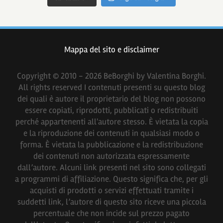
Mappa del sito e disclaimer
Copyright © 2010 - 2026 BeBorghi by Valentina Borghi.
All rights reserved I contenuti presenti su questo blog
dei quali è autore il proprietario del blog non possono
essere copiati, riprodotti, pubblicati o redistribuiti
perché appartenenti all'autore stesso. È vietata la copia
e la riproduzione dei contenuti in qualsiasi modo o
forma. È vietata la pubblicazione e la redistribuzione
dei contenuti non autorizzata espressamente
dall’autore. Alcuni link presenti nel sito sono collegati
a programmi di affiliazione. Questo significa che, per gli
acquisti di prodotti o servizi effettuati tramite i
suddetti link, l’autore di questo sito riceve una piccola
percentuale che non incide sul prezzo pagato