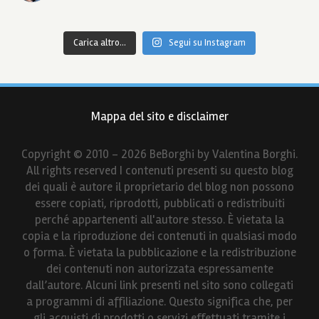
Carica altro...
Segui su Instagram
Mappa del sito e disclaimer
Copyright © 2010 - 2026 BeBorghi by Valentina Borghi.
All rights reserved I contenuti presenti su questo blog
dei quali è autore il proprietario del blog non possono
essere copiati, riprodotti, pubblicati o redistribuiti
perché appartenenti all'autore stesso. È vietata la
copia e la riproduzione dei contenuti in qualsiasi modo
o forma. È vietata la pubblicazione e la redistribuzione
dei contenuti non autorizzata espressamente
dall’autore. Alcuni link presenti nel sito sono collegati
a programmi di affiliazione. Questo significa che, per
gli acquisti di prodotti o servizi effettuati tramite i