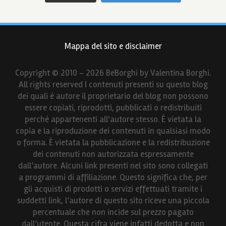
Mappa del sito e disclaimer
Copyright © 2010 - 2026 BeBorghi by Valentina Borghi.
All rights reserved I contenuti presenti su questo blog
dei quali è autore il proprietario del blog non possono
essere copiati, riprodotti, pubblicati o redistribuiti
perché appartenenti all'autore stesso. È vietata la
copia e la riproduzione dei contenuti in qualsiasi modo
o forma. È vietata la pubblicazione e la redistribuzione
dei contenuti non autorizzata espressamente
dall’autore. Alcuni link presenti nel sito sono collegati
a programmi di affiliazione. Questo significa che, per
gli acquisti di prodotti o servizi effettuati tramite i
suddetti link, l’autore di questo sito riceve una piccola
percentuale che non incide sul prezzo pagato
dall’utente. Questa cifra viene infatti dedotta e non