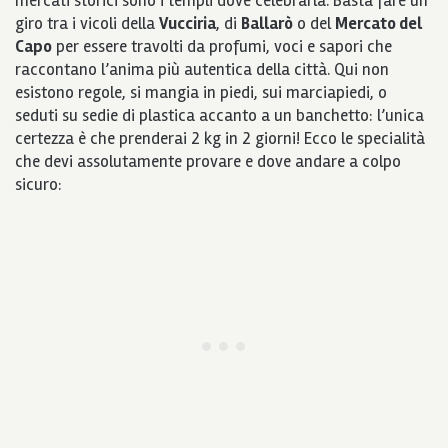
mercati storici sono i templi dove celebrarla. Basta fare un
giro tra i vicoli della
Vucciria
, di
Ballarò
o del
Mercato del
Capo
per essere travolti da profumi, voci e sapori che
raccontano l’anima più autentica della città. Qui non
esistono regole, si mangia in piedi, sui marciapiedi, o
seduti su sedie di plastica accanto a un banchetto: l’unica
certezza è che prenderai 2 kg in 2 giorni! Ecco le specialità
che devi assolutamente provare e dove andare a colpo
sicuro: