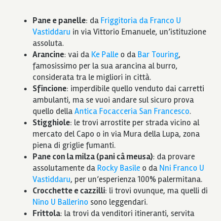
Pane e panelle
: da
Friggitoria da Franco U
Vastiddaru
in via Vittorio Emanuele, un’istituzione
assoluta.
Arancine
: vai da
Ke Palle
o da
Bar Touring
,
famosissimo per la sua arancina al burro,
considerata tra le migliori in città.
Sfincione
: imperdibile quello venduto dai carretti
ambulanti, ma se vuoi andare sul sicuro prova
quello della
Antica Focacceria San Francesco
.
Stigghiole
: le trovi arrostite per strada vicino al
mercato del Capo o in via Mura della Lupa, zona
piena di griglie fumanti.
Pane con la milza (pani câ meusa)
: da provare
assolutamente da
Rocky Basile
o da
Nni Franco U
Vastiddaru
, per un’esperienza 100% palermitana.
Crocchette e cazzilli
: li trovi ovunque, ma quelli di
Nino U Ballerino
sono leggendari.
Frittola
: la trovi da venditori itineranti, servita