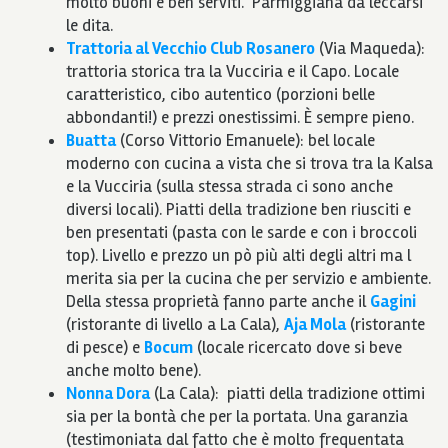
molto buoni e ben serviti. Parmiggiana da leccarsi
le dita.
Trattoria al Vecchio Club Rosanero
(Via Maqueda):
trattoria storica tra la Vucciria e il Capo. Locale
caratteristico, cibo autentico (porzioni belle
abbondanti!) e prezzi onestissimi. È sempre pieno.
Buatta
(Corso Vittorio Emanuele): bel locale
moderno con cucina a vista che si trova tra la Kalsa
e la Vucciria (sulla stessa strada ci sono anche
diversi locali). Piatti della tradizione ben riusciti e
ben presentati (pasta con le sarde e con i broccoli
top). Livello e prezzo un pò più alti degli altri ma l
merita sia per la cucina che per servizio e ambiente.
Della stessa proprietà fanno parte anche il
Gagini
(ristorante di livello a La Cala),
Aja Mola
(ristorante
di pesce) e
Bocum
(locale ricercato dove si beve
anche molto bene).
Nonna Dora
(La Cala): piatti della tradizione ottimi
sia per la bontà che per la portata. Una garanzia
(testimoniata dal fatto che è molto frequentata