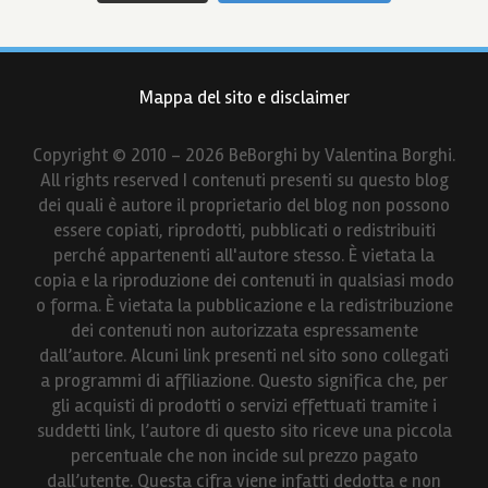
Mappa del sito e disclaimer
Copyright © 2010 - 2026 BeBorghi by Valentina Borghi.
All rights reserved I contenuti presenti su questo blog
dei quali è autore il proprietario del blog non possono
essere copiati, riprodotti, pubblicati o redistribuiti
perché appartenenti all'autore stesso. È vietata la
copia e la riproduzione dei contenuti in qualsiasi modo
o forma. È vietata la pubblicazione e la redistribuzione
dei contenuti non autorizzata espressamente
dall’autore. Alcuni link presenti nel sito sono collegati
a programmi di affiliazione. Questo significa che, per
gli acquisti di prodotti o servizi effettuati tramite i
suddetti link, l’autore di questo sito riceve una piccola
percentuale che non incide sul prezzo pagato
dall’utente. Questa cifra viene infatti dedotta e non