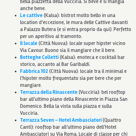
bella piazzetta della Vucciria. Si beve e si mangia
anche bene.
Le cattive
(Kalsa): bistrot molto bello in una
location d’eccezione, le mura delle Cattive davanti
a Palazzo Butera (e si entra proprio da qui). Perfetto
per un aperitivo al tramonto.
Il locale
(Città Nuova): locale super hipster vicino
Via Cavour. Buono sia il mangiare che il bere.
Botteghe Colletti
(Kalsa): enoteca e cocktail bar
storico, accanto al Bar Garibaldi.
Fabbrica 102
(Città Nuova): locale tra il minimal e
l’hipster molto frequentato sia per bere che per
mangiare.
Terrazza della Rinascente
(Vucciria): bel rooftop
bar all’ultimo piano della Rinascente in Piazza San
Domenico. Bella la vista sulla piazza e sulla
Vucciria.
Terrazza Seven – Hotel Ambasciatori
(Quattro
Canti): rooftop bar all’ultimo piano dell’Hotel
Ambasciatori su Via Roma. Locale di classe per chi