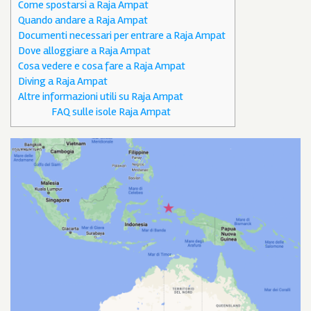
Come spostarsi a Raja Ampat
Quando andare a Raja Ampat
Documenti necessari per entrare a Raja Ampat
Dove alloggiare a Raja Ampat
Cosa vedere e cosa fare a Raja Ampat
Diving a Raja Ampat
Altre informazioni utili su Raja Ampat
FAQ sulle isole Raja Ampat