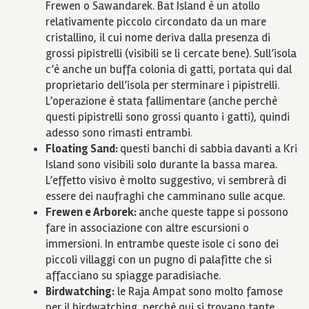
Frewen o Sawandarek. Bat Island è un atollo
relativamente piccolo circondato da un mare
cristallino, il cui nome deriva dalla presenza di
grossi pipistrelli (visibili se li cercate bene). Sull’isola
c’è anche un buffa colonia di gatti, portata qui dal
proprietario dell’isola per sterminare i pipistrelli.
L’operazione è stata fallimentare (anche perchè
questi pipistrelli sono grossi quanto i gatti), quindi
adesso sono rimasti entrambi.
Floating Sand:
questi banchi di sabbia
davanti a Kri
Island sono visibili solo durante la bassa marea.
L’effetto visivo è molto suggestivo, vi sembrerà di
essere dei naufraghi che camminano sulle acque.
Frewen e Arborek:
anche queste tappe si possono
fare in associazione con altre escursioni o
immersioni. In entrambe queste isole ci sono dei
piccoli villaggi con un pugno di palafitte che si
affacciano su spiagge paradisiache.
Birdwatching:
le Raja Ampat sono molto famose
per il birdwatching, perchè qui si trovano tante