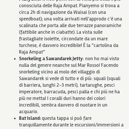
conosciuta delle Raja Ampat. Pianyemo si trova a
circa 2h di navigazione da Waisai (con una
speedboat); una volta arrivati nell’approdo c’è una
scalinata che porta alle due terrazze panoramiche
(fattibile anche in ciabatte). La vista sulle
frastagliate isolette, circondate da un mare
turchese, è davvero incredibile! È la “cartolina da
Raja Ampat”
Snorkeling a Sawandarek Jetty
: non ho mai visto
nulla del genere neanche sul Mar Rosso! Facendo
snorkeling vicino al molo del villaggio di
Sawandarek si vede di tutto e di più: squali (squali
di barriera, lunghi 2-3 metri), tartarughe, pesci
imperatore, barracuda, pesci palla e chi più ne ha
più ne metta! I coralli duri hanno dei colori
incredibili, sembra davvero di nuotare in un
acquario.
Bat Island:
questa tappa si può fare
tranquillamente
durante le escursioni/immersioni a