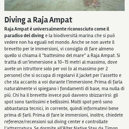
Diving a Raja Ampat
Raja Ampat è universalmente riconosciuto come il
paradiso del diving
e la biodiversità marina che si può
vedere non ha eguali nel mondo. Anche se non avete il
brevetto per le immersioni, vi consiglio di fare almeno
quello si chiama il “battesimo del mare” a Raja Ampat. Si
tratta di un’immersione a 10-15 metri al massimo, dove
avete un istruttore solo per voi (o al massimo per 2
persone) che si occupa di regolarvi il jacket per l’assetto e
che sta accanto a voi durante l’immersione. Prima di farla
naturalmente vi spiegano i fondamenti di base, ma nulla di
più. Chi ha il brevetto invece può davvero sbizzarrirsi: gli
spot sono tantissimi e bellissimi. Molti spot però sono
abbastanza tecnici, in corrente, quindi informatevi bene
prima di farli. Prima di fare le immersioni, inoltre, chiedete
referenze/recensioni sul diving center e controllate
l’attrezzatura. Se dormite all’Alter Native Stay da Timon,