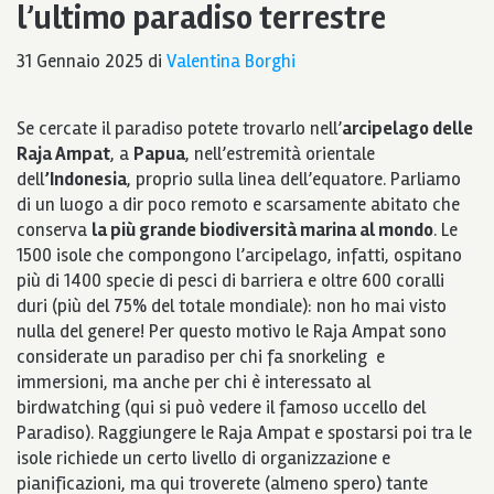
l’ultimo paradiso terrestre
31 Gennaio 2025
di
Valentina Borghi
Se cercate il paradiso potete trovarlo nell’
arcipelago delle
Raja Ampat
, a
Papua
, nell’estremità orientale
dell
’Indonesia
, proprio sulla linea dell’equatore. Parliamo
di un luogo a dir poco remoto e scarsamente abitato che
conserva
la più grande biodiversità marina al mondo
. Le
1500 isole che compongono l’arcipelago, infatti, ospitano
più di 1400 specie di pesci di barriera e oltre 600 coralli
duri (più del 75% del totale mondiale): non ho mai visto
nulla del genere! Per questo motivo le Raja Ampat sono
considerate un paradiso per chi fa snorkeling e
immersioni, ma anche per chi è interessato al
birdwatching (qui si può vedere il famoso uccello del
Paradiso). Raggiungere le Raja Ampat e spostarsi poi tra le
isole richiede un certo livello di organizzazione e
pianificazioni, ma qui troverete (almeno spero) tante