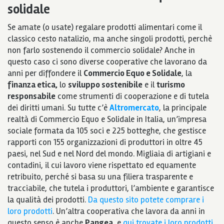
solidale
Se amate (o usate) regalare prodotti alimentari come il
classico cesto natalizio, ma anche singoli prodotti, perchè
non farlo sostenendo il commercio solidale? Anche in
questo caso ci sono diverse cooperative che lavorano da
anni per diffondere il
Commercio Equo e Solidale
, la
finanza etica,
lo
sviluppo sostenibile
e il
turismo
responsabile
come strumenti di cooperazione e di tutela
dei diritti umani. Su tutte c’è
Altromercato
, la principale
realtà di Commercio Equo e Solidale in Italia, un’impresa
sociale formata da 105 soci e 225 botteghe, che gestisce
rapporti con 155 organizzazioni di produttori in oltre 45
paesi, nel Sud e nel Nord del mondo. Migliaia di artigiani e
contadini, il cui lavoro viene rispettato ed equamente
retribuito, perché si basa su una filiera trasparente e
tracciabile, che tutela i produttori, l’ambiente e garantisce
la qualità dei prodotti.
Da questo sito potete comprare i
loro prodotti
. Un’altra cooperativa che lavora da anni in
questo senso è anche
Pangea
, e
qui trovate i loro prodotti
.