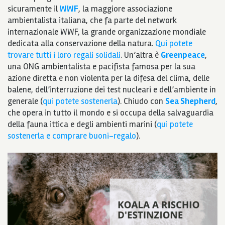
sicuramente il
WWF
, la maggiore associazione
ambientalista italiana, che fa parte del network
internazionale WWF, la grande organizzazione mondiale
dedicata alla conservazione della natura.
Qui potete
trovare tutti i loro regali solidali
. Un’altra è
Greenpeace
,
una ONG ambientalista e pacifista famosa per la sua
azione diretta e non violenta per la difesa del clima, delle
balene, dell’interruzione dei test nucleari e dell’ambiente in
generale (
qui potete sostenerla
). Chiudo con
Sea Shepherd
,
che opera in tutto il mondo e si occupa della salvaguardia
della fauna ittica e degli ambienti marini (
qui potete
sostenerla e comprare buoni-regalo
).