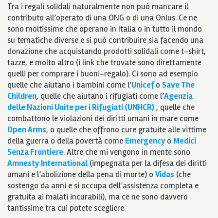
Tra i regali solidali naturalmente non può mancare il
contributo all’operato di una ONG o di una Onlus. Ce ne
sono moltissime che operano in Italia o in tutto il mondo
su tematiche diverse e si può contribuire sia facendo una
donazione che acquistando prodotti solidali come t-shirt,
tazze, e molto altro (i link che trovate sono direttamente
quelli per comprare i buoni-regalo). Ci sono ad esempio
quelle che aiutano i bambini come l’
Unicef
o
Save The
Children
, quelle che aiutano i rifugiati come l’
Agenzia
delle Nazioni Unite per i Rifugiati (UNHCR)
, quelle che
combattono le violazioni dei diritti umani in mare come
Open Arms
, o quelle che offrono cure gratuite alle vittime
della guerra o della povertà come
Emergency
o
Medici
Senza Frontiere
. Altre che mi vengono in mente sono
Amnesty International
(impegnata per la difesa dei diritti
umani e l’abolizione della pena di morte) o
Vidas
(che
sostengo da anni e si occupa dell’assistenza completa e
gratuita ai malati incurabili), ma ce ne sono davvero
tantissime tra cui potete scegliere.