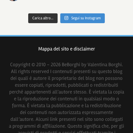
Carica altro...
Segui su Instagram
Mappa del sito e disclaimer
Copyright © 2010 - 2026 BeBorghi by Valentina Borghi.
All rights reserved I contenuti presenti su questo blog
dei quali è autore il proprietario del blog non possono
essere copiati, riprodotti, pubblicati o redistribuiti
perché appartenenti all'autore stesso. È vietata la copia
e la riproduzione dei contenuti in qualsiasi modo o
forma. È vietata la pubblicazione e la redistribuzione
dei contenuti non autorizzata espressamente
dall’autore. Alcuni link presenti nel sito sono collegati
a programmi di affiliazione. Questo significa che, per gli
acquisti di prodotti o servizi effettuati tramite i