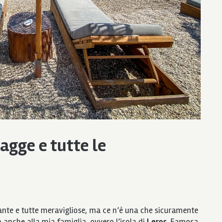
iagge e tutte le
ante e tutte meravigliose, ma ce n’è una che sicuramente
a anche alla mia famiglia, ovvero l’isola di
Leros
. Famosa