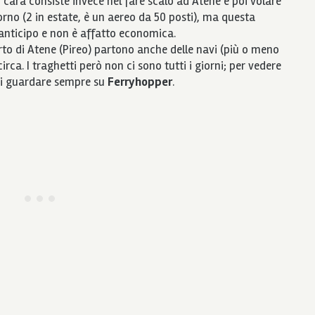
 cara consiste invece nel fare scalo ad Atene e poi volare
orno (2 in estate, è un aereo da 50 posti), ma questa
anticipo e non è affatto economica.
orto di Atene (Pireo) partono anche delle navi (più o meno
irca. I traghetti però non ci sono tutti i giorni; per vedere
o di guardare sempre su
Ferryhopper
.