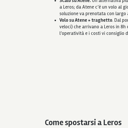
Scalo su Atene.
Un’alternativa più
a Leros; da Atene c’è un volo al gi
soluzione va prenotata con largo 
Volo su Atene + traghetto
. Dal p
veloci) che arrivano a Leros in 8h c
l’operatività e i costi vi consigli
Come spostarsi a Leros