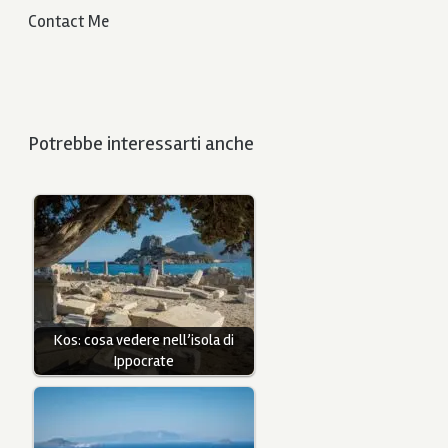
Contact Me
Potrebbe interessarti anche
Kos: cosa vedere nell’isola di
Ippocrate