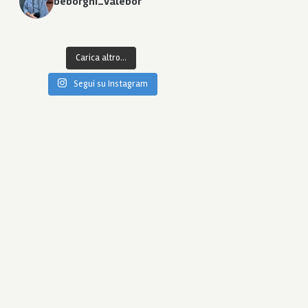
beborghi_valebor
Carica altro...
Segui su Instagram