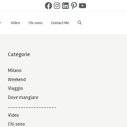
Facebook
Instagram
LinkedIn
Pinterest
YouTube
Video
Chi sono
Contact Me
Categorie
Milano
Weekend
Viaggio
Dove mangiare
___________________
Video
Chi sono