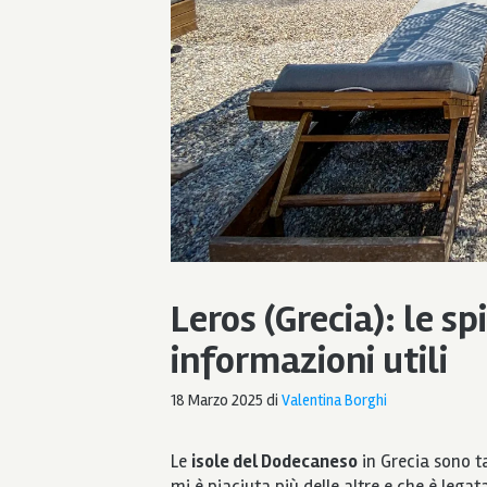
Leros (Grecia): le sp
informazioni utili
18 Marzo 2025
di
Valentina Borghi
Le
isole del Dodecaneso
in Grecia sono t
mi è piaciuta più delle altre e che è legat