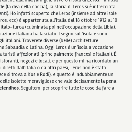
ide
(la dea della caccia), la storia di Leros si è intrecciata
nti). Ho infatti scoperto che Leros (insieme ad altre isole
, ecc) è appartenuta all’Italia dal 18 ottobre 1912 al 10
italo-turca (culminata poi nell’occupazione della Libia).
zione italiana ha lasciato il segno sull’isola e sono
i italiani. Troverete diverse (belle) architetture
me Sabaudia o Latina. Oggi Leros è un’isola a vocazione
 turisti affezionati (principalmente francesi e italiani). È
ristoranti, negozi e locali, e per questo mi ha ricordato un
iretti dall’Italia o da altri paesi, Leros non è stata
ece si trova a Kos e Rodi), e questo è indubbiamente un
o delle isolette meravigliose che vale decisamente la pena
elendhos
. Seguitemi per scoprire tutte le cose da fare a