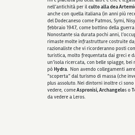
nell’antichità per il
culto alla dea Artem
anche con quella italiana (in anni più rece
del Dodecaneso come Patmos, Symi, Nisyros
febbraio 1947, come bottino della guerra 
Nonostante sia durata pochi anni, l’occupa
rimaste molte infrastrutture costruite dagl
razionaliste che vi ricorderanno posti co
turistica, molto frequentata dai greci e da
un’isola ricercata, con belle spiagge, bei 
pò
Hydra
. Non avendo collegamenti aerei d
“scoperta” dal turismo di massa (che inv
plus assoluto. Nei dintorni inoltre ci son
vedere, come
Aspronisi, Archangelo
s o
T
da vedere a Leros.