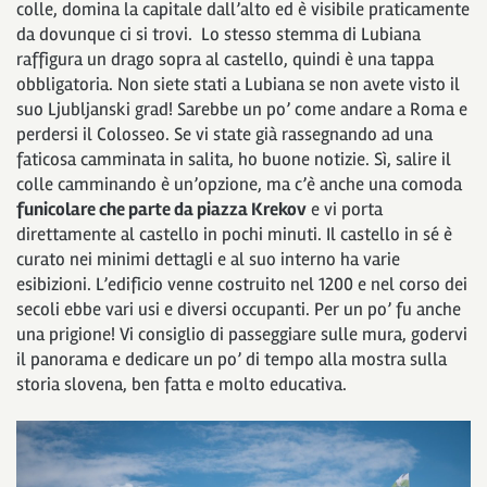
colle, domina la capitale dall’alto ed è visibile praticamente
da dovunque ci si trovi. Lo stesso stemma di Lubiana
raffigura un drago sopra al castello, quindi è una tappa
obbligatoria. Non siete stati a Lubiana se non avete visto il
suo Ljubljanski grad! Sarebbe un po’ come andare a Roma e
perdersi il Colosseo. Se vi state già rassegnando ad una
faticosa camminata in salita, ho buone notizie. Sì, salire il
colle camminando è un’opzione, ma c’è anche una comoda
funicolare che parte da piazza Krekov
e vi porta
direttamente al castello in pochi minuti. Il castello in sé è
curato nei minimi dettagli e al suo interno ha varie
esibizioni. L’edificio venne costruito nel 1200 e nel corso dei
secoli ebbe vari usi e diversi occupanti. Per un po’ fu anche
una prigione! Vi consiglio di passeggiare sulle mura, godervi
il panorama e dedicare un po’ di tempo alla mostra sulla
storia slovena, ben fatta e molto educativa.