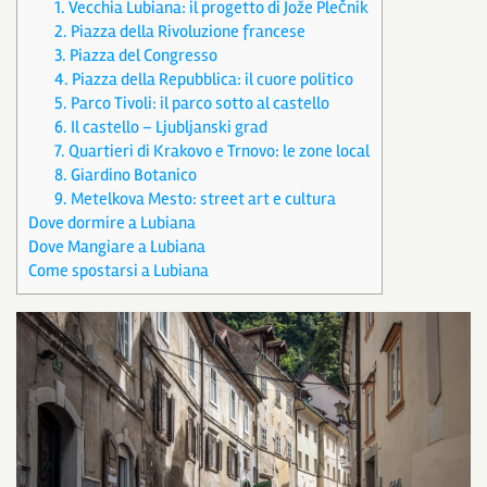
1. Vecchia Lubiana: il progetto di Jože Plečnik
2. Piazza della Rivoluzione francese
3. Piazza del Congresso
4. Piazza della Repubblica: il cuore politico
5. Parco Tivoli: il parco sotto al castello
6. Il castello – Ljubljanski grad
7. Quartieri di Krakovo e Trnovo: le zone local
8. Giardino Botanico
9. Metelkova Mesto: street art e cultura
Dove dormire a Lubiana
Dove Mangiare a Lubiana
Come spostarsi a Lubiana