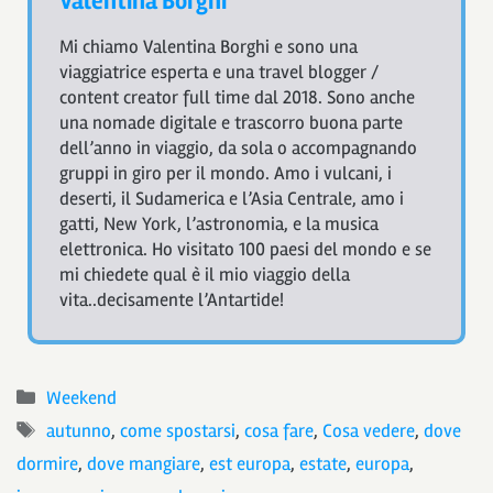
Valentina Borghi
Mi chiamo Valentina Borghi e sono una
viaggiatrice esperta e una travel blogger /
content creator full time dal 2018. Sono anche
una nomade digitale e trascorro buona parte
dell’anno in viaggio, da sola o accompagnando
gruppi in giro per il mondo. Amo i vulcani, i
deserti, il Sudamerica e l’Asia Centrale, amo i
gatti, New York, l’astronomia, e la musica
elettronica. Ho visitato 100 paesi del mondo e se
mi chiedete qual è il mio viaggio della
vita..decisamente l’Antartide!
Categorie
Weekend
Tag
autunno
,
come spostarsi
,
cosa fare
,
Cosa vedere
,
dove
dormire
,
dove mangiare
,
est europa
,
estate
,
europa
,