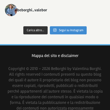
beborghi_valebor
Carica altro...
Segui su Instagram
Mappa del sito e disclaimer
Copyright © 2010 - 2026 BeBorghi by Valentina Borghi.
All rights reserved I contenuti presenti su questo blog
dei quali è autore il proprietario del blog non possono
essere copiati, riprodotti, pubblicati o redistribuiti
perché appartenenti all'autore stesso. È vietata la copia
e la riproduzione dei contenuti in qualsiasi modo o
forma. È vietata la pubblicazione e la redistribuzione
dei contenuti non autorizzata espressamente