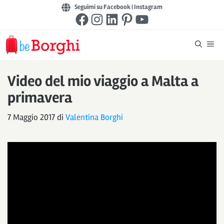
Vai
Seguimi su Facebook
|
Instagram
Facebook
Instagram
LinkedIn
Pinterest
YouTube
al
contenuto
Me
Video del mio viaggio a Malta a
primavera
7 Maggio 2017
di
Valentina Borghi