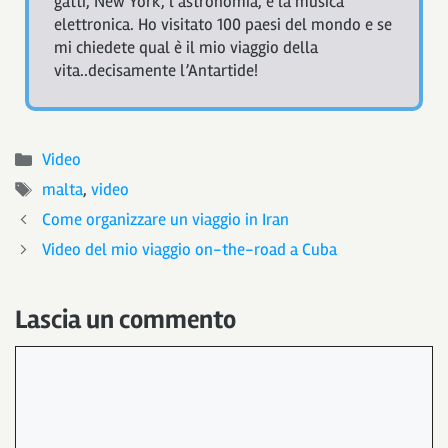
gatti, New York, l’astronomia, e la musica
elettronica. Ho visitato 100 paesi del mondo e se
mi chiedete qual è il mio viaggio della
vita..decisamente l’Antartide!
Categorie
Video
Tag
malta
,
video
Come organizzare un viaggio in Iran
Video del mio viaggio on-the-road a Cuba
Lascia un commento
Commento