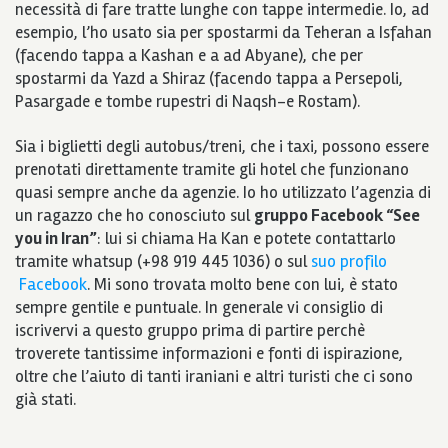
necessità di fare tratte lunghe con tappe intermedie. Io, ad
esempio, l’ho usato sia per spostarmi da Teheran a Isfahan
(facendo tappa a Kashan e a ad Abyane), che per
spostarmi da Yazd a Shiraz (facendo tappa a Persepoli,
Pasargade e tombe rupestri di Naqsh-e Rostam).
Sia i biglietti degli autobus/treni, che i taxi, possono essere
prenotati direttamente tramite gli hotel che funzionano
quasi sempre anche da agenzie. Io ho utilizzato l’agenzia di
un ragazzo che ho conosciuto sul
gruppo Facebook “See
you in Iran”
: lui si chiama Ha Kan e potete contattarlo
tramite whatsup (+98 919 445 1036) o sul
suo profilo
Facebook
. Mi sono trovata molto bene con lui, è stato
sempre gentile e puntuale. In generale vi consiglio di
iscrivervi a questo gruppo prima di partire perchè
troverete tantissime informazioni e fonti di ispirazione,
oltre che l’aiuto di tanti iraniani e altri turisti che ci sono
già stati.