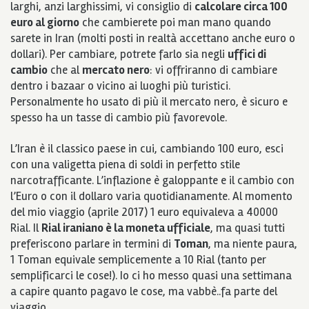
larghi, anzi larghissimi, vi consiglio di
calcolare circa 100
euro al giorno
che cambierete poi man mano quando
sarete in Iran (molti posti in realtà accettano anche euro o
dollari). Per cambiare, potrete farlo sia negli
uffici di
cambio
che al
mercato nero
: vi offriranno di cambiare
dentro i bazaar o vicino ai luoghi più turistici.
Personalmente ho usato di più il mercato nero, è sicuro e
spesso ha un tasse di cambio più favorevole.
L’Iran è il classico paese in cui, cambiando 100 euro, esci
con una valigetta piena di soldi in perfetto stile
narcotrafficante. L’inflazione è galoppante e il cambio con
l’Euro o con il dollaro varia quotidianamente. Al momento
del mio viaggio (aprile 2017) 1 euro equivaleva a 40000
Rial.
Il
Rial iraniano è la moneta ufficiale
, ma quasi tutti
preferiscono parlare in termini di
Toman
, ma niente paura,
1 Toman equivale semplicemente a 10 Rial (tanto per
semplificarci le cose!). Io ci ho messo quasi una settimana
a capire quanto pagavo le cose, ma vabbè..fa parte del
viaggio.