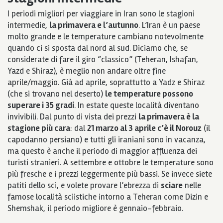
I periodi migliori per viaggiare in Iran sono le stagioni
intermedie,
la primavera e l’autunno
. L’Iran è un paese
molto grande e le temperature cambiano notevolmente
quando ci si sposta dal nord al sud. Diciamo che, se
considerate di fare il giro “classico” (Teheran, Ishafan,
Yazd e Shiraz), è meglio non andare oltre fine
aprile/maggio. Già ad aprile, soprattutto a Yadz e Shiraz
(che si trovano nel deserto)
le temperature possono
superare i 35 gradi
. In estate queste località diventano
invivibili. Dal punto di vista dei prezzi
la primavera è la
stagione più cara
: dal
21 marzo al 3 aprile c’è il Norouz
(il
capodanno persiano) e tutti gli iraniani sono in vacanza,
ma questo è anche il periodo di maggior affluenza dei
turisti stranieri. A settembre e ottobre le temperature sono
più fresche e i prezzi leggermente più bassi. Se invece siete
patiti dello sci, e volete provare l’ebrezza di
sciare
nelle
famose località sciistiche intorno a Teheran come Dizin e
Shemshak, il periodo migliore è gennaio-febbraio.