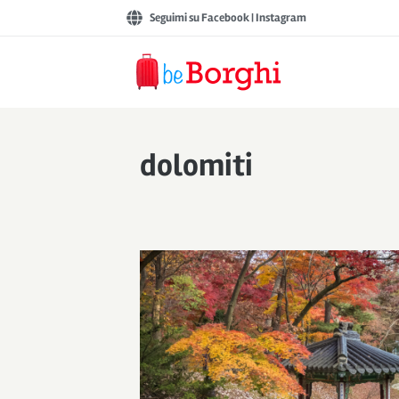
Vai
Seguimi su Facebook
|
Instagram
al
contenuto
dolomiti