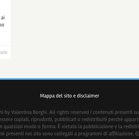
 ai
ipo
ioni
Mappa del sito e disclaimer
 by Valentina Borghi. All rights reserved I contenuti presenti su 
sere copiati, riprodotti, pubblicati o redistribuiti perché apparte
in qualsiasi modo o forma. È vietata la pubblicazione e la redist
k presenti nel sito sono collegati a programmi di affiliazione. Que