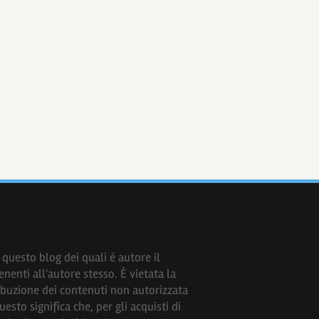
questo blog dei quali è autore il
nenti all'autore stesso. È vietata la
ribuzione dei contenuti non autorizzata
sto significa che, per gli acquisti di