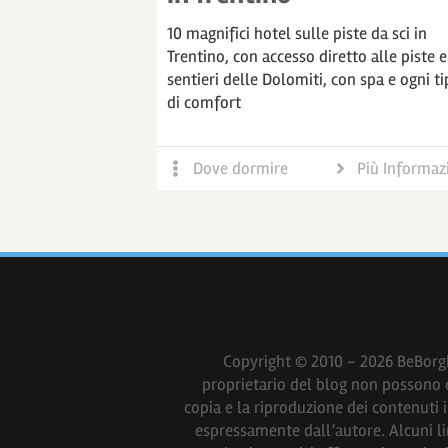
10 magnifici hotel sulle piste da sci in
Trentino, con accesso diretto alle piste e
sentieri delle Dolomiti, con spa e ogni t
di comfort
Dove dormire
Più Informaz
Copyright © 2010 - 2026 BeBorghi
proprietario del blog non possono es
copia e la riproduzione dei contenuti 
espressamente dall’autore. Alcuni lin