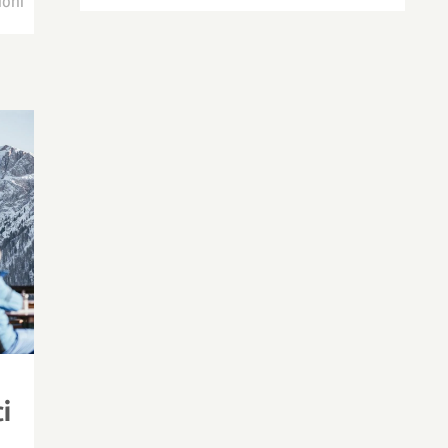
ioni
ci