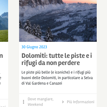
30 Giugno 2023
Dolomiti: tutte le piste e i
in
rifugi da non perdere
Le piste più belle (e iconiche) e i rifugi più
a
buoni delle Dolomiti, in particolare a Selva
e
di Val Gardena e Canazei
e
Dove mangiare
,
Più Informazioni
Weekend