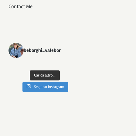
Contact Me
beborghi_valebor
Carica altro...
Segui su Instagram