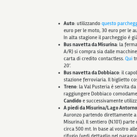
Auto
: utilizzando
questo parcheg
euro per le moto, 30 euro per le a
In alta stagione il parcheggio è g
Bus navetta da Misurina
: la ferm
A/R) si compra sia dalle macchin
carta di credito contactless.
Qui
t
20’.
Bus navetta da Dobbiaco
: il capo
stazione ferroviaria. Il biglietto c
Treno
: la Val Pusteria è servita d
raggiungere Dobbiaco comodament
Candido
e successivamente utilizz
A piedi da Misurina/Lago Antorn
Auronzo partendo direttamente a 
Misurina). Il sentiero (N.101) parte
circa 500 mt. In base al vostro al
rifugio (vedi dettaglio nel paragr