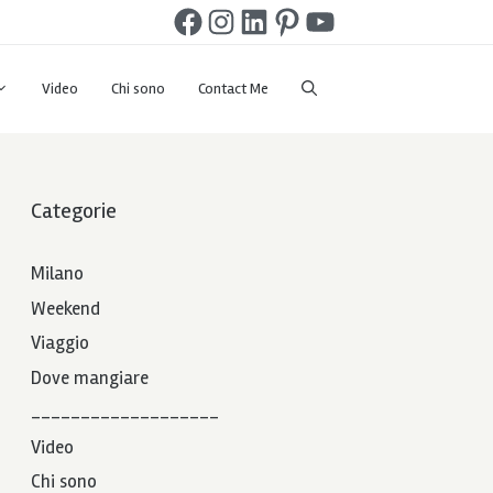
Facebook
Instagram
LinkedIn
Pinterest
YouTube
Video
Chi sono
Contact Me
Categorie
Milano
Weekend
Viaggio
Dove mangiare
___________________
Video
Chi sono