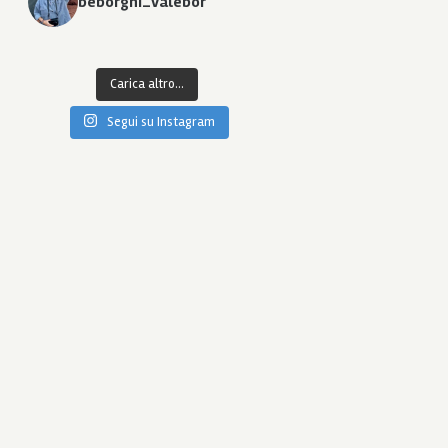
beborghi_valebor
Carica altro...
Segui su Instagram