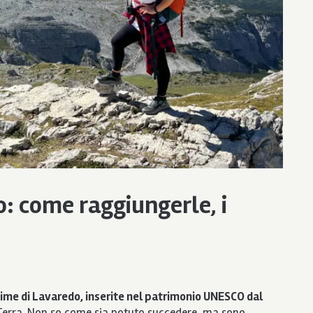
o: come raggiungerle, i
Cime di Lavaredo, inserite nel patrimonio UNESCO dal
 Terra. Non so come sia potuto succedere, ma sono