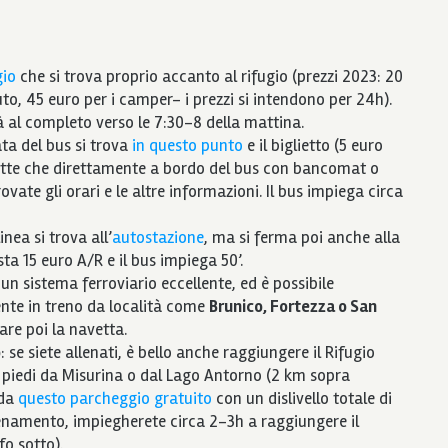
gio
che si trova proprio accanto al rifugio (prezzi 2023: 20
uto, 45 euro per i camper- i prezzi si intendono per 24h).
ià al completo verso le 7:30-8 della mattina.
ata del bus si trova
in questo punto
e il biglietto (5 euro
ette che direttamente a bordo del bus con bancomat o
rovate gli orari e le altre informazioni. Il bus impiega circa
linea si trova all’
autostazione
, ma si ferma poi anche alla
osta 15 euro A/R e il bus impiega 50’.
a un sistema ferroviario eccellente, ed è possibile
e in treno da località come
Brunico, Fortezza o San
are poi la navetta.
o
: se siete allenati, è bello anche raggiungere il Rifugio
piedi da Misurina o dal Lago Antorno (2 km sopra
 da
questo parcheggio gratuito
con un dislivello totale di
lenamento, impiegherete circa 2-3h a raggiungere il
afo sotto).