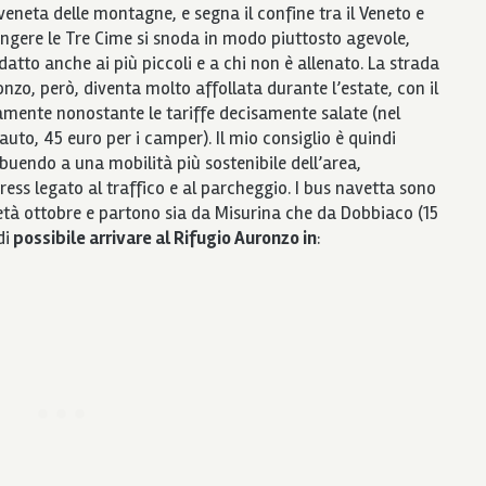
 veneta delle montagne, e segna il confine tra il Veneto e
iungere le Tre Cime si snoda in modo piuttosto agevole,
datto anche ai più piccoli e a chi non è allenato. La strada
nzo, però, diventa molto affollata durante l’estate, con il
amente nonostante le tariffe decisamente salate (nel
auto, 45 euro per i camper). Il mio consiglio è quindi
ribuendo a una mobilità più sostenibile dell’area,
ess legato al traffico e al parcheggio. I bus navetta sono
tà ottobre e partono sia da Misurina che da Dobbiaco (15
di
possibile arrivare al Rifugio Auronzo in
: