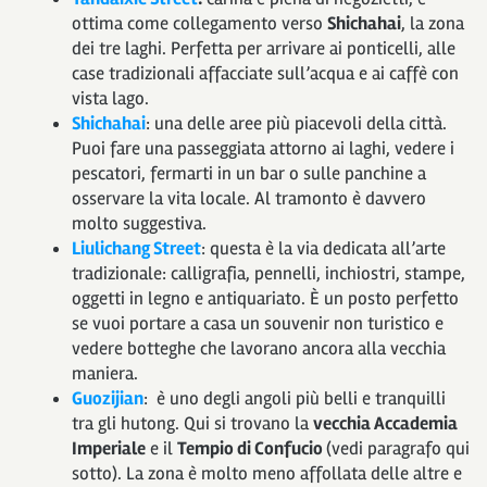
ottima come collegamento verso
Shichahai
, la zona
dei tre laghi. Perfetta per arrivare ai ponticelli, alle
case tradizionali affacciate sull’acqua e ai caffè con
vista lago.
Shichahai
: una delle aree più piacevoli della città.
Puoi fare una passeggiata attorno ai laghi, vedere i
pescatori, fermarti in un bar o sulle panchine a
osservare la vita locale. Al tramonto è davvero
molto suggestiva.
Liulichang Street
: questa è la via dedicata all’arte
tradizionale: calligrafia, pennelli, inchiostri, stampe,
oggetti in legno e antiquariato. È un posto perfetto
se vuoi portare a casa un souvenir non turistico e
vedere botteghe che lavorano ancora alla vecchia
maniera.
Guozijian
: è uno degli angoli più belli e tranquilli
tra gli hutong. Qui si trovano la
vecchia Accademia
Imperiale
e il
Tempio di Confucio
(vedi paragrafo qui
sotto). La zona è molto meno affollata delle altre e