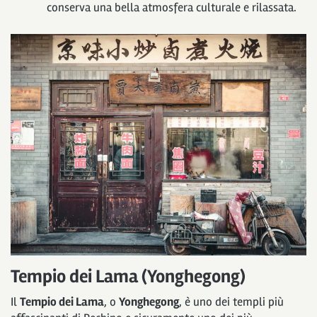
conserva una bella atmosfera culturale e rilassata.
Tempio dei Lama (Yonghegong)
Il
Tempio dei Lama
, o
Yonghegong
, è uno dei templi più