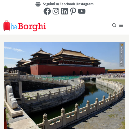
Vai
Seguimi su Facebook
|
Instagram
Facebook
Instagram
LinkedIn
Pinterest
YouTube
al
contenuto
Me