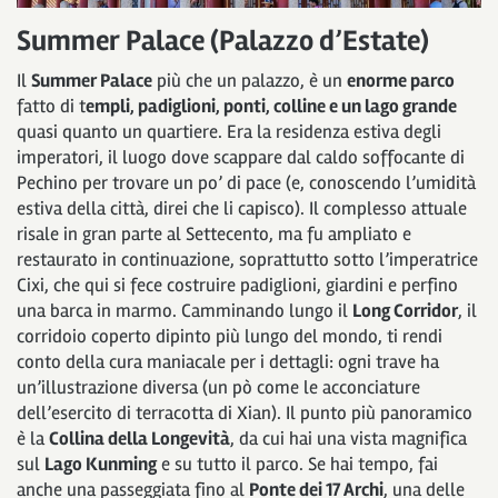
Summer Palace (Palazzo d’Estate)
Il
Summer Palace
più che un palazzo, è un
enorme parco
fatto di t
empli, padiglioni, ponti, colline e un lago grande
quasi quanto un quartiere. Era la residenza estiva degli
imperatori, il luogo dove scappare dal caldo soffocante di
Pechino per trovare un po’ di pace (e, conoscendo l’umidità
estiva della città, direi che li capisco). Il complesso attuale
risale in gran parte al Settecento, ma fu ampliato e
restaurato in continuazione, soprattutto sotto l’imperatrice
Cixi, che qui si fece costruire padiglioni, giardini e perfino
una barca in marmo. Camminando lungo il
Long Corridor
, il
corridoio coperto dipinto più lungo del mondo, ti rendi
conto della cura maniacale per i dettagli: ogni trave ha
un’illustrazione diversa (un pò come le acconciature
dell’esercito di terracotta di Xian). Il punto più panoramico
è la
Collina della Longevità
, da cui hai una vista magnifica
sul
Lago Kunming
e su tutto il parco. Se hai tempo, fai
anche una passeggiata fino al
Ponte dei 17 Archi
, una delle