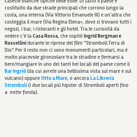
casette bianche tipiche delle Eolie. Di fatto il paese è
costituito da due strade principali che corrono lungo la
costa, una interna (Via Vittorio Emanuele III) e un’altra che
costeggia il mare (Via Regina Elena=, dove si trovano tutti i
negozi, i bar, i ristoranti e gli hotel. Tra le curiosità da
vedere c’è la
Casa Rossa
, che ospitò
Ingrid Bergman e
Rossellini
durante le riprese del film “Stromboli:Terra di
Dio”. Per il resto non ci sono monumenti particolari, ma è
molto piacevole gironzolare tra le stradine e fermarsi a
bere/mangiare in uno dei tanti bei locali del paese come il
Bar Ingrid
(da cui avrete una bellissima vista sul mare e sul
vulcano) oppure
Otto a Mare
, o ancora
La Libreria
Stromboli
(i due locali più hipster di Stromboli aperti fino
a notte fonda).