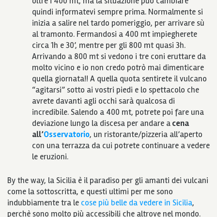
oltre i 400 mt, ma la situazione può cambiare
quindi informatevi sempre prima. Normalmente si
inizia a salire nel tardo pomeriggio, per arrivare sù
al tramonto. Fermandosi a 400 mt impiegherete
circa 1h e 30’, mentre per gli 800 mt quasi 3h.
Arrivando a 800 mt si vedono i tre coni eruttare da
molto vicino e io non credo potrò mai dimenticare
quella giornata!! A quella quota sentirete il vulcano
“agitarsi” sotto ai vostri piedi e lo spettacolo che
avrete davanti agli occhi sarà qualcosa di
incredibile. Salendo a 400 mt, potrete poi fare una
deviazione lungo la discesa per andare a
cena
all’
Osservatorio
, un ristorante/pizzeria all’aperto
con una terrazza da cui potrete continuare a vedere
le eruzioni.
By the way, la Sicilia è il paradiso per gli amanti dei vulcani
come la sottoscritta, e questi ultimi per me sono
indubbiamente tra le
cose più belle da vedere in Sicilia
,
perchè sono molto più accessibili che altrove nel mondo.