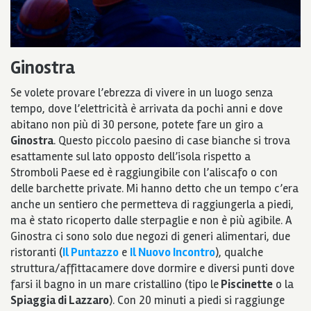
Ginostra
Se volete provare l’ebrezza di vivere in un luogo senza
tempo, dove l’elettricità è arrivata da pochi anni e dove
abitano non più di 30 persone, potete fare un giro a
Ginostra
. Questo piccolo paesino di case bianche si trova
esattamente sul lato opposto dell’isola rispetto a
Stromboli Paese ed è raggiungibile con l’aliscafo o con
delle barchette private. Mi hanno detto che un tempo c’era
anche un sentiero che permetteva di raggiungerla a piedi,
ma è stato ricoperto dalle sterpaglie e non è più agibile. A
Ginostra ci sono solo due negozi di generi alimentari, due
ristoranti (
Il Puntazzo
e
Il Nuovo Incontro
), qualche
struttura/affittacamere dove dormire e diversi punti dove
farsi il bagno in un mare cristallino (tipo le
Piscinette
o la
Spiaggia di Lazzaro
). Con 20 minuti a piedi si raggiunge