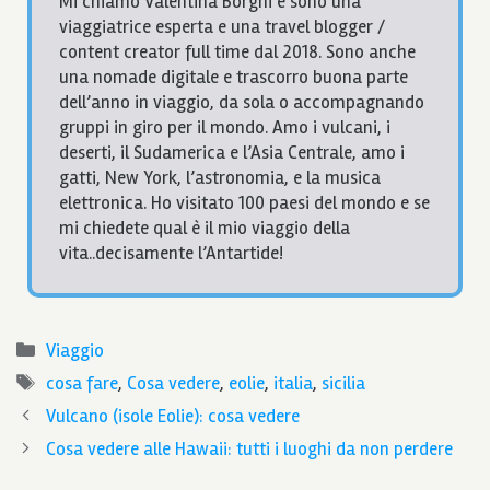
Mi chiamo Valentina Borghi e sono una
viaggiatrice esperta e una travel blogger /
content creator full time dal 2018. Sono anche
una nomade digitale e trascorro buona parte
dell’anno in viaggio, da sola o accompagnando
gruppi in giro per il mondo. Amo i vulcani, i
deserti, il Sudamerica e l’Asia Centrale, amo i
gatti, New York, l’astronomia, e la musica
elettronica. Ho visitato 100 paesi del mondo e se
mi chiedete qual è il mio viaggio della
vita..decisamente l’Antartide!
Categorie
Viaggio
Tag
cosa fare
,
Cosa vedere
,
eolie
,
italia
,
sicilia
Vulcano (isole Eolie): cosa vedere
Cosa vedere alle Hawaii: tutti i luoghi da non perdere