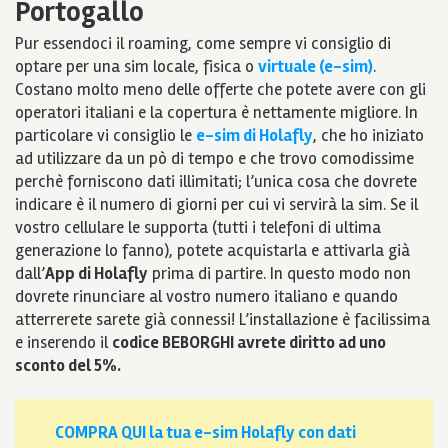
Portogallo
Pur essendoci il roaming, come sempre vi consiglio di
optare per una sim locale, fisica o
virtuale (e-sim)
.
Costano molto meno delle offerte che potete avere con gli
operatori italiani e la copertura è nettamente migliore. In
particolare vi consiglio le
e-sim di Holafl
y
, che ho iniziato
ad utilizzare da un pò di tempo e che trovo comodissime
perchè forniscono dati illimitati; l’unica cosa che dovrete
indicare è il numero di giorni per cui vi servirà la sim. Se il
vostro cellulare le supporta (tutti i telefoni di ultima
generazione lo fanno), potete acquistarla e attivarla già
dall’
App di Holafly
prima di partire. In questo modo non
dovrete rinunciare al vostro numero italiano e quando
atterrerete sarete già connessi! L’installazione è facilissima
e inserendo il
codice BEBORGHI avrete diritto ad uno
sconto del 5%.
COMPRA QUI la tua e-sim Holafly con dati