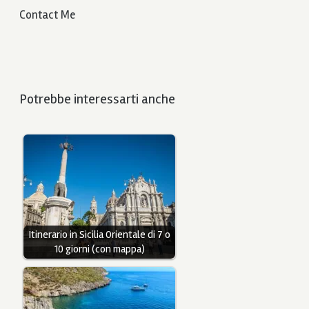
Contact Me
Potrebbe interessarti anche
Itinerario in Sicilia Orientale di 7 o
10 giorni (con mappa)