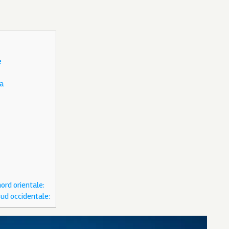
e
na
nord orientale:
sud occidentale: