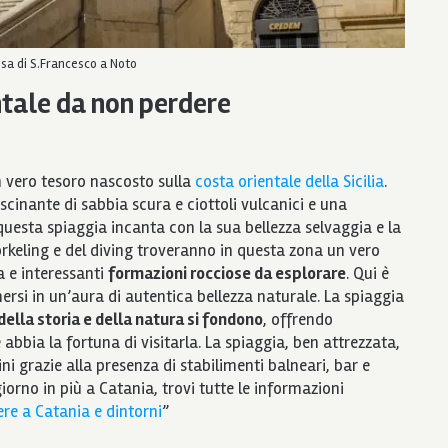
sa di S.Francesco a Noto
entale da non perdere
n vero tesoro nascosto sulla
costa orientale della Sicilia
.
inante di sabbia scura e ciottoli vulcanici e una
 questa spiaggia incanta con la sua bellezza selvaggia e la
rkeling e del diving troveranno in questa zona un vero
a e interessanti
formazioni rocciose da esplorare
. Qui è
rsi in un’aura di autentica bellezza naturale. La spiaggia
 della storia e della natura si fondono
, offrendo
bbia la fortuna di visitarla. La spiaggia, ben attrezzata,
ni grazie alla presenza di stabilimenti balneari, bar e
iorno in più a Catania, trovi tutte le informazioni
re a Catania e dintorni
”