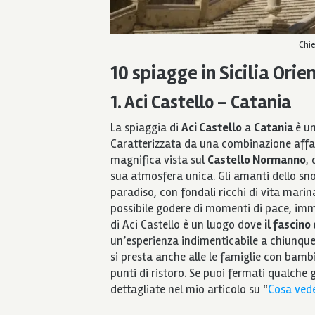
Chie
10 spiagge in Sicilia Ori
1. Aci Castello – Catania
La spiaggia di
Aci Castello
a
Catania
è u
Caratterizzata da una combinazione affasc
magnifica vista sul
Castello Normanno
,
sua atmosfera unica. Gli amanti dello sno
paradiso, con fondali ricchi di vita marin
possibile godere di momenti di pace, imme
di Aci Castello è un luogo dove
il fascino
un’esperienza indimenticabile a chiunque a
si presta anche alle le famiglie con bambi
punti di ristoro. Se puoi fermati qualche g
dettagliate nel mio articolo su “
Cosa vede