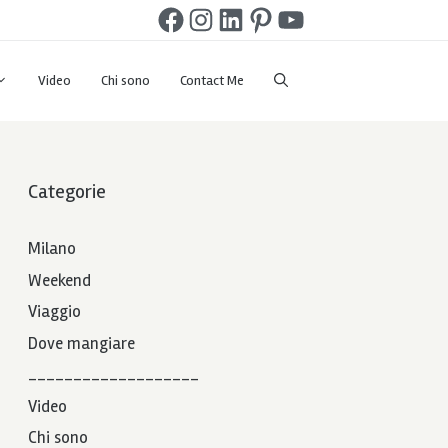
Facebook
Instagram
LinkedIn
Pinterest
YouTube
Video
Chi sono
Contact Me
Categorie
Milano
Weekend
Viaggio
Dove mangiare
___________________
Video
Chi sono