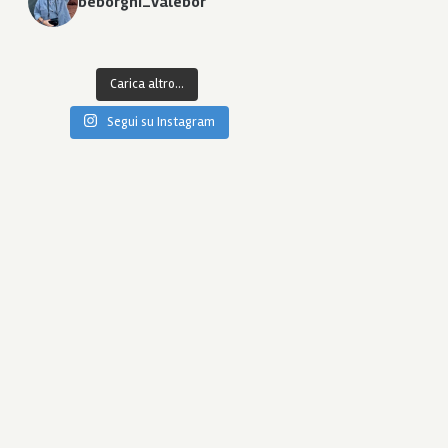
beborghi_valebor
Carica altro...
Segui su Instagram