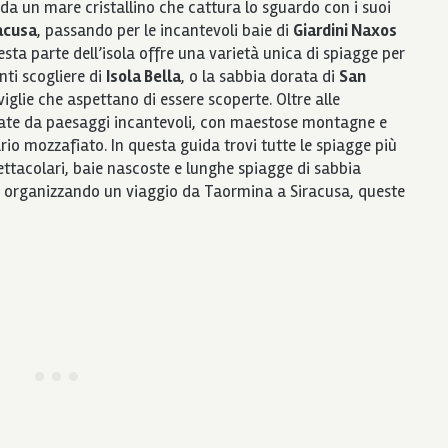
i da un mare cristallino che cattura lo sguardo con i suoi
acusa
, passando per le incantevoli baie di
Giardini Naxos
esta parte dell’isola offre una varietà unica di spiagge per
nti scogliere di
Isola Bella
, o la sabbia dorata di
San
glie che aspettano di essere scoperte. Oltre alle
date da paesaggi incantevoli, con maestose montagne e
io mozzafiato. In questa guida trovi tutte le spiagge più
spettacolari, baie nascoste e lunghe spiagge di sabbia
ai organizzando un viaggio da Taormina a Siracusa, queste