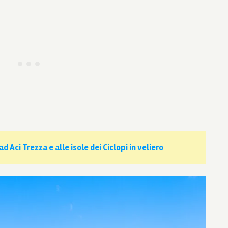
d Aci Trezza e alle isole dei Ciclopi in veliero