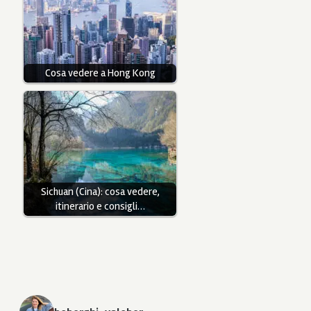
Cosa vedere a Hong Kong
Sichuan (Cina): cosa vedere,
itinerario e consigli…