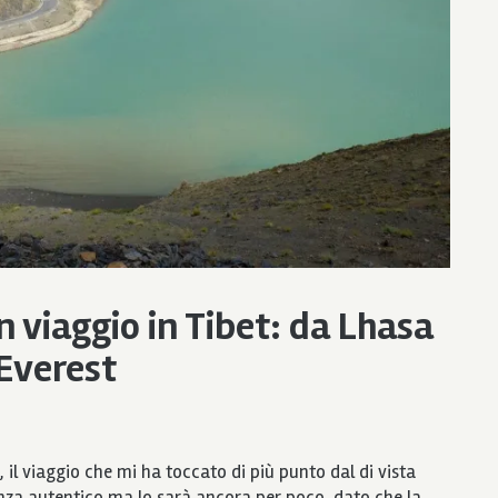
 viaggio in Tibet: da Lhasa
Everest
 il viaggio che mi ha toccato di più punto dal di vista
nza autentico ma lo sarà ancora per poco, dato che la