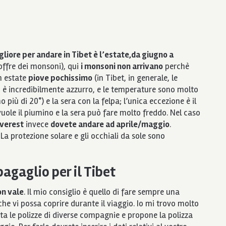
igliore per andare in Tibet è l’estate,da giugno a
soffre dei monsoni), qui
i monsoni non arrivano
perchè
n estate
piove pochissimo
(in Tibet, in generale, le
lo è incredibilmente azzurro, e le temperature sono molto
no più di 20°) e la sera con la felpa; l’unica eccezione è il
i vuole il piumino e la sera può fare molto freddo. Nel caso
Everest
invece
dovete andare ad aprile/maggio
.
 La protezione solare e gli occhiali da sole sono
agaglio per il Tibet
on vale
. Il mio consiglio è quello di fare sempre una
e vi possa coprire durante il viaggio. Io mi trovo molto
nta le polizze di diverse compagnie e propone la polizza