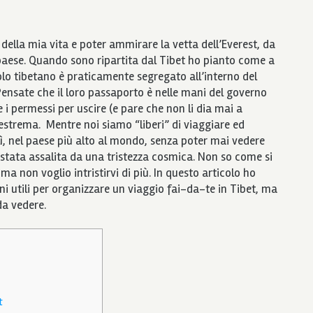
lu della mia vita e poter ammirare la vetta dell’Everest, da
e paese. Quando sono ripartita dal Tibet ho pianto come a
olo tibetano è praticamente segregato all’interno del
 Pensate che il loro passaporto è nelle mani del governo
 i permessi per uscire (e pare che non li dia mai a
 estrema. Mentre noi siamo “liberi” di viaggiare ed
i lì, nel paese più alto al mondo, senza poter mai vedere
stata assalita da una tristezza cosmica. Non so come si
 non voglio intristirvi di più. In questo articolo ho
ni utili per organizzare un viaggio fai-da-te in Tibet, ma
da vedere.
t