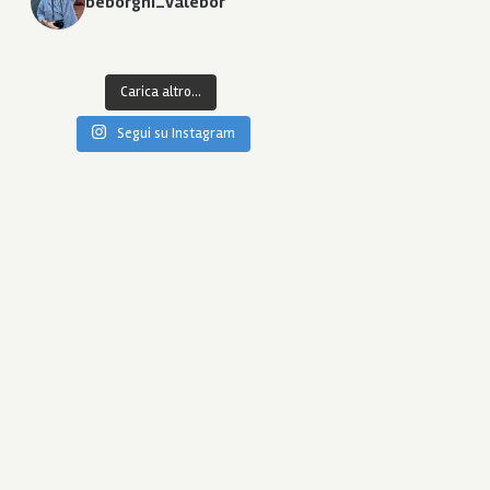
beborghi_valebor
Carica altro...
Segui su Instagram