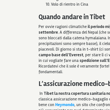
Volo di rientro in Cina
Quando andare in Tibet
Per ovvie ragioni climatiche
il periodo m
settembre
. A differenza del Nepal (che 
sono bloccati dalla catena hymalaiana. I
precipitazioni sono sempre basse), il cie
piacevoli. Di giorno si sta in t-shirt (ci so
campo base dell’Everest
, per stare lì c
in cui vogliate fare una
spedizione sull’
Ricordatevi che il sole è veramente forte!
fondamentali.
L’assicurazione medico-b
In
Tibet la nostra copertura sanitaria n
classica assicurazione medico-bagaglio ch
bene con
Heymondo
, un sito che confro