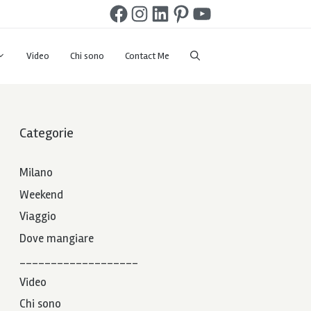
Facebook
Instagram
LinkedIn
Pinterest
YouTube
Video
Chi sono
Contact Me
Categorie
Milano
Weekend
Viaggio
Dove mangiare
___________________
Video
Chi sono