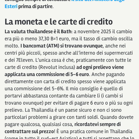
Esteri
prima di partire
.
La moneta e le carte di credito
La valuta thailandese è il Bath
: a novembre 2025 il cambio
era più o meno 37,30 B=1 euro, ma il tasso di cambio oscilla
molto.
I bancomat (ATM) si trovano ovunque
, anche nei
centri più piccoli, spesso anche all’interno dei supermercati
e dei 7Eleven. L’unica cosa è che, praticamente con tutte le
carte di credito (Revolut inclusa)
ad ogni prelievo viene
applicata una commissione di 5-6 euro
. Anche pagando
direttamente con carta di credito spesso viene applicata
una commissione del 5-6%. Il mio consiglio è quello di
portarvi abbastanza contante da cambiare lì (i cambi si
trovano ovunque) per evitare di pagare 6 euro o più su ogni
prelievo. La Thailandia è un paese sicuro e non ci sono
particolari problemi a girare con tanti soldi. Quando dovete
pagare qualcosa, qualsiasi cosa,
ricordatevi sempre di
contrattare sul prezzo
! È una pratica comune in Thailandia
(come in tutto il sud-est Asiatico) e tutti si aspettano che lo