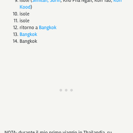
isole (
Similan, Surin
, Kho Pha Ngan, Koh Tao,
Koh
Kood
)
isole
isole
ritorno a
Bangkok
Bangkok
Bangkok
NOTA: durante il mio primo viaggio in Thailandia, su