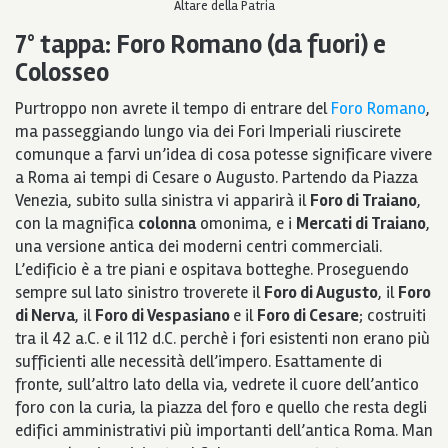
Altare della Patria
7° tappa:
Foro Romano (da fuori) e
Colosseo
Purtroppo non avrete il tempo di entrare del
Foro Romano
,
ma passeggiando lungo via dei Fori Imperiali riuscirete
comunque a farvi un’idea di cosa potesse significare vivere
a Roma ai tempi di Cesare o Augusto. Partendo da Piazza
Venezia, subito sulla sinistra vi apparirà il
Foro di Traiano
,
con la magnifica
colonna
omonima, e i
Mercati di Traiano
,
una versione antica dei moderni centri commerciali.
L’edificio è a tre piani e ospitava botteghe. Proseguendo
sempre sul lato sinistro troverete il
Foro di Augusto
, il
Foro
di Nerva
, il
Foro di Vespasiano
e il
Foro di Cesare
; costruiti
tra il 42 a.C. e il 112 d.C. perchè i fori esistenti non erano più
sufficienti alle necessità dell’impero. Esattamente di
fronte, sull’altro lato della via, vedrete il cuore dell’antico
foro con la curia, la piazza del foro e quello che resta degli
edifici amministrativi più importanti dell’antica Roma. Man