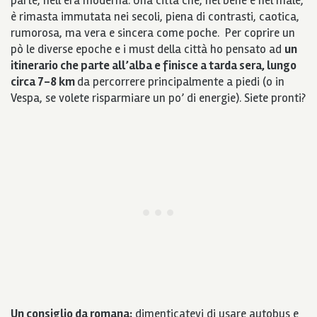
parte, nell’era moderna. Una città che, nel bene e nel male,
è rimasta immutata nei secoli, piena di contrasti, caotica,
rumorosa, ma vera e sincera come poche.
Per coprire un
pò le diverse epoche e i must della città ho pensato ad
un
itinerario che parte all’alba e finisce a tarda sera, lungo
circa 7-8 km
da percorrere principalmente a piedi (o in
Vespa, se volete risparmiare un po’ di energie). Siete pronti?
Un consiglio da romana:
dimenticatevi di usare autobus e