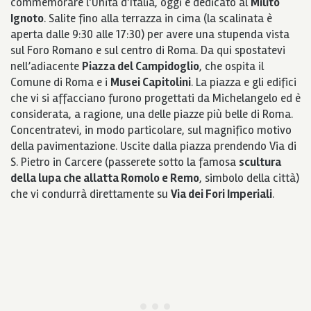
commemorare l’Unità d’Italia, oggi è dedicato al
Milito
Ignoto
. Salite fino alla terrazza in cima (la scalinata è
aperta dalle 9:30 alle 17:30) per avere una stupenda vista
sul Foro Romano e sul centro di Roma. Da qui spostatevi
nell’adiacente
Piazza del Campidoglio
, che ospita il
Comune di Roma e i
Musei Capitolini
. La piazza e gli edifici
che vi si affacciano furono progettati da Michelangelo ed è
considerata, a ragione, una delle piazze più belle di Roma.
Concentratevi, in modo particolare, sul magnifico motivo
della pavimentazione. Uscite dalla piazza prendendo Via di
S. Pietro in Carcere (passerete sotto la famosa
scultura
della lupa che allatta Romolo e Remo
, simbolo della città)
che vi condurrà direttamente su
Via dei Fori Imperiali
.