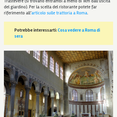
Trastevere (si trovano entrambi a meno di 1km dall’uscita
del giardino). Per la scelta del ristorante potete far
riferimento all’
articolo sulle trattoria a Roma
.
Potrebbe interessarti:
Cosa vedere a Roma di
sera