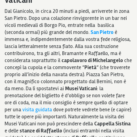
Vaticani
Dal Gianicolo, in circa 20 minuti a piedi, arriverete in zona
San Pietro. Dopo una colazione rinvigorente in un bar nei
vicoli medievali di Borgo Pio, entrate nella basilica
(seconda ormai) più grande del mondo.
San Pietro
è
immensa e, indipendentemente dalla vostra fede religiosa,
lascia letteralmente senza fiato. Alla sua costruzione
contribuirono, tra gli altri, Bramante e Raffaello, ma è
considerata soprattutto il
capolavoro di Michelangelo
che
concepì la cupola e la commovente “
Pietà
” (che troverete
proprio all’inizio della navata destra). Piazza San Pietro,
con il magnifico colonnato progettato dal Bernini, non è
da meno. Da lì spostatevi ai
Musei Vaticani
: la
prenotazione del biglietto è d’obbligo se non volete fare
ore di coda, ma il mio consiglio è sempre quello di optare
per una
visita guidata
dove potrete vedrete bene (e capire)
tutte le opere più importanti.
Naturalmente la visita dei
Musei Vaticani non
può prescindere della
Cappella Sistina
e delle
stanze di Raffaello
(inclusi entrambi nella visita