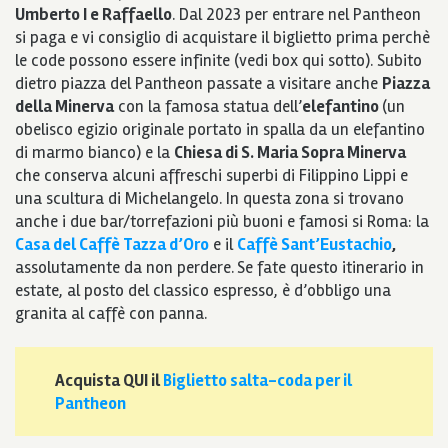
Umberto I e Raffaello
. Dal 2023 per entrare nel Pantheon
si paga e vi consiglio di acquistare il biglietto prima perchè
le code possono essere infinite (vedi box qui sotto). Subito
dietro piazza del Pantheon passate a visitare anche
Piazza
della Minerva
con la famosa statua dell’
elefantino
(un
obelisco egizio originale portato in spalla da un elefantino
di marmo bianco) e la
Chiesa di S. Maria Sopra Minerva
che conserva alcuni affreschi superbi di Filippino Lippi e
una scultura di Michelangelo. In questa zona si trovano
anche i due bar/torrefazioni più buoni e famosi si Roma: la
Casa del Caffè Tazza d’Oro
e il
Caffè Sant’Eustachio
,
assolutamente da non perdere.
Se fate questo itinerario in
estate, al posto del classico espresso, è d’obbligo una
granita al caffè con panna.
Acquista QUI il
Biglietto salta-coda per il
Pantheon