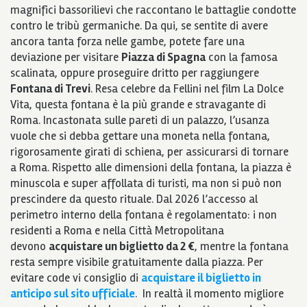
magnifici bassorilievi che raccontano le battaglie condotte
contro le tribù germaniche. Da qui, se sentite di avere
ancora tanta forza nelle gambe, potete fare una
deviazione per visitare
Piazza di Spagna
con la famosa
scalinata, oppure proseguire dritto per raggiungere
Fontana di Trevi
. Resa celebre da Fellini nel film La Dolce
Vita, questa fontana è la più grande e stravagante di
Roma. Incastonata sulle pareti di un palazzo, l’usanza
vuole che si debba gettare una moneta nella fontana,
rigorosamente girati di schiena, per assicurarsi di tornare
a Roma. Rispetto alle dimensioni della fontana, la piazza è
minuscola e super affollata di turisti, ma non si può non
prescindere da questo rituale. Dal 2026 l’accesso al
perimetro interno della fontana è regolamentato: i non
residenti a Roma e nella Città Metropolitana
devono
acquistare un biglietto da 2 €
, mentre la fontana
resta sempre visibile gratuitamente dalla piazza. Per
evitare code vi consiglio di
acquistare il biglietto in
anticipo sul sito ufficiale
. In realtà il momento migliore