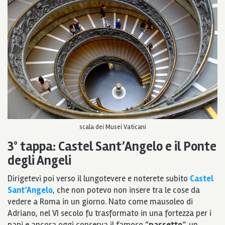
scala dei Musei Vaticani
3° tappa:
Castel Sant’Angelo e il Ponte
degli Angeli
Dirigetevi poi verso il lungotevere e noterete subito
Castel
Sant’Angelo
, che non potevo non insere tra le cose da
vedere a Roma in un giorno. Nato come mausoleo di
Adriano, nel VI secolo fu trasformato in una fortezza per i
papi e ancora oggi conserva il famoso “
passetto
”, un