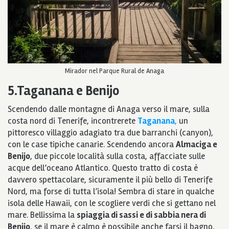
Mirador nel Parque Rural de Anaga
5.Taganana e Benijo
Scendendo dalle montagne di Anaga verso il mare, sulla
costa nord di Tenerife, incontrerete
Taganana
,
un
pittoresco villaggio adagiato tra due barranchi (canyon),
con le case tipiche canarie. Scendendo ancora
Almaciga e
Benijo
, due piccole località sulla costa, affacciate sulle
acque dell’oceano Atlantico. Questo tratto di costa è
davvero spettacolare, sicuramente il più bello di Tenerife
Nord, ma forse di tutta l’isola! Sembra di stare in qualche
isola delle Hawaii, con le scogliere verdi che si gettano nel
mare. Bellissima la
spiaggia di sassi e di sabbia nera di
Benijo
, se il mare è calmo è possibile anche farsi il bagno,