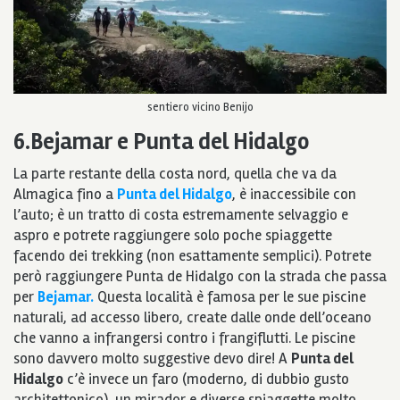
sentiero vicino Benijo
6.Bejamar e Punta del Hidalgo
La parte restante della costa nord, quella che va da
Almagica fino a
Punta del Hidalgo
, è inaccessibile con
l’auto; è un tratto di costa estremamente selvaggio e
aspro e potrete raggiungere solo poche spiaggette
facendo dei trekking (non esattamente semplici). Potrete
però raggiungere Punta de Hidalgo con la strada che passa
per
Bejamar.
Questa località è famosa per le sue piscine
naturali, ad accesso libero, create dalle onde dell’oceano
che vanno a infrangersi contro i frangiflutti. Le piscine
sono davvero molto suggestive devo dire! A
Punta del
Hidalgo
c’è invece un faro (moderno, di dubbio gusto
architettonico), un mirador e diverse spiaggette molto