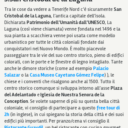
Tra le cose da vedere a Tenerife Nord c’è sicuramente
San
Cristobal de la Laguna
, l’antica capitale dell’isola.
Dichiarata
Patrimonio dell’Umanità dall’UNESCO
, La
Laguna (così viene chiamata) venne fondata nel 1496 e la
sua pianta a scacchiera venne poi usata come modello
urbanistico per tutte le città coloniali fondate dai
conquistatori nel Nuovo Mondo. È molto piacevole
passeggiare tra le vie del suo centro storico, pieno di edifici
colorati, con le porte e le finestre di legno intagliato. Tante
anche le dimore storiche (come ad esempio
Palacio
Salazar
o la
Casa Museo Cayetano Gómez Felipe
) ), le
chiese e i conventi che risalgono anche al 1500. Tutto il
centro storico comunque si sviluppa intorno all’asse
Plaza
del Adelantado
e
Iglesia de Nuestra Senora de la
Conception
. Se volete saperne di più su questa bella città
coloniale, vi consiglio di partecipare a questo
free tour di
2h
(in inglese), in cui spiegano la storia della città e dei suoi
edifici più importanti. Per pranzo/cena vi consiglio il
Ristorante Guaydil
, un bel ristorante con cucina gourmet