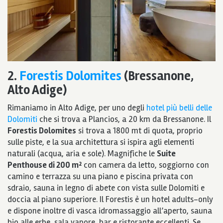
2.
Forestis Dolomites
(Bressanone,
Alto Adige)
Rimaniamo in Alto Adige, per uno degli
hotel più belli delle
Dolomiti
che si trova a Plancios, a 20 km da Bressanone. Il
Forestis Dolomites
si trova a 1800 mt di quota, proprio
sulle piste, e la sua architettura si ispira agli elementi
naturali (acqua, aria e sole). Magnifiche le
Suite
Penthouse di 200 m²
con camera da letto, soggiorno con
camino e terrazza su una piano e piscina privata con
sdraio, sauna in legno di abete con vista sulle Dolomiti e
doccia al piano superiore. Il Forestis è un hotel adults-only
e dispone inoltre di vasca idromassaggio all’aperto, sauna
bio alle erbe, sala vapore, bar e ristorante eccellenti. Se