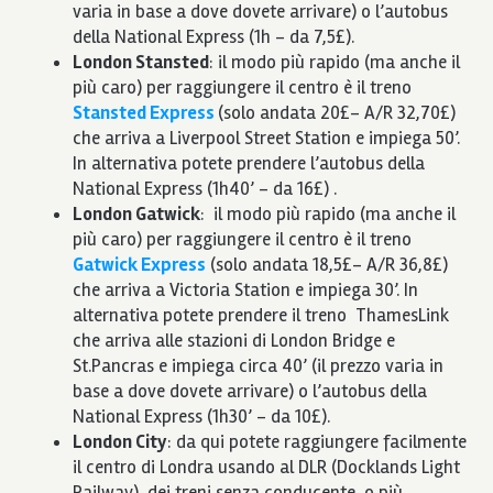
varia in base a dove dovete arrivare) o l’autobus
della National Express (1h – da 7,5£).
London Stansted
: il modo più rapido (ma anche il
più caro) per raggiungere il centro è il treno
Stansted Express
(solo andata 20£- A/R 32,70£)
che arriva a Liverpool Street Station e impiega 50’.
In alternativa potete prendere l’autobus della
National Express (1h40’ – da 16£) .
London Gatwick
: il modo più rapido (ma anche il
più caro) per raggiungere il centro è il treno
Gatwick Express
(solo andata 18,5£- A/R 36,8£)
che arriva a Victoria Station e impiega 30’. In
alternativa potete prendere il treno ThamesLink
che arriva alle stazioni di London Bridge e
St.Pancras e impiega circa 40’ (il prezzo varia in
base a dove dovete arrivare) o l’autobus della
National Express (1h30’ – da 10£).
London City
: da qui potete raggiungere facilmente
il centro di Londra usando al DLR (Docklands Light
Railway), dei treni senza conducente, o più