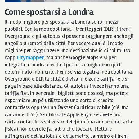
Come spostarsi a Londra
Il modo migliore per spostarsi a Londra sono i mezzi
pubblici. Con la metropolitana, i treni leggeri (DLR), i treni
Overground e gli autobus si possono raggiungere anche gli
angoli più remoti della città. Per vedere qual è il modo
migliore per raggiungere una destinazione io di solito uso
l’app
Citymapper
, ma anche
Google Maps
è super
integrata a Londra e vi da il percorso migliore in quel
determinato momento. Per i servizi legati a metropolitana,
Overground e DLR la città è divisa in 6 zone tariffarie e si
paga in base alla distanza. Gli autobus invece hanno una
tariffa flat. In generale i biglietti sono costosi, ma potete
risparmiare un pò utilizzando una carta di credito
contactless oppure una
Oyster Card ricaricabile
(c’è una
cauzione di 5£). Se utilizzate Apple Pay o se avete una
carta contactless sul vostro telefono (ma anche una carta
fisica) non dovrete far altro che toccare il lettore
all’ingresso dell’autobus o della metro. La metro e i treni