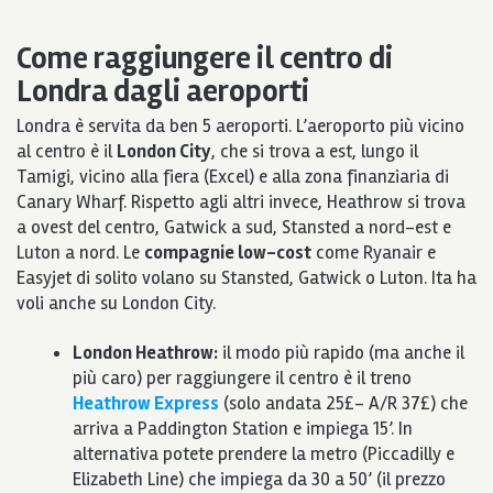
Come raggiungere il centro di
Londra dagli aeroporti
Londra è servita da ben 5 aeroporti. L’aeroporto più vicino
al centro è il
London City
, che si trova a est, lungo il
Tamigi, vicino alla fiera (Excel) e alla zona finanziaria di
Canary Wharf. Rispetto agli altri invece, Heathrow si trova
a ovest del centro, Gatwick a sud, Stansted a nord-est e
Luton a nord. Le
compagnie low-cost
come Ryanair e
Easyjet di solito volano su Stansted, Gatwick o Luton. Ita ha
voli anche su London City.
London Heathrow:
il modo più rapido (ma anche il
più caro) per raggiungere il centro è il treno
Heathrow Express
(solo andata 25£- A/R 37£) che
arriva a Paddington Station e impiega 15’. In
alternativa potete prendere la metro (Piccadilly e
Elizabeth Line) che impiega da 30 a 50’ (il prezzo