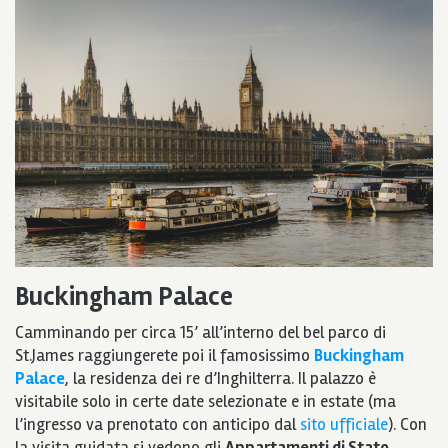
Buckingham Palace
Camminando per circa 15’ all’interno del bel parco di
St.James raggiungerete poi il famosissimo
Buckingham
Palace
, la residenza dei re d’Inghilterra. Il palazzo è
visitabile solo in certe date selezionate e in estate (ma
l’ingresso va prenotato con anticipo dal
sito ufficiale
). Con
la visita guidata si vedono gli
Appartamenti di Stato
,