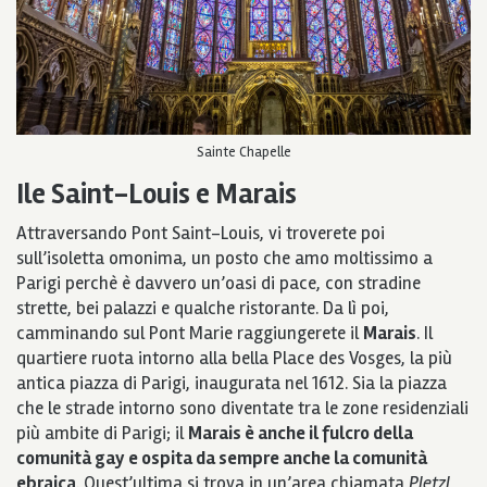
Sainte Chapelle
Ile Saint-Louis e Marais
Attraversando Pont Saint-Louis, vi troverete poi
sull’isoletta omonima, un posto che amo moltissimo a
Parigi perchè è davvero un’oasi di pace, con stradine
strette, bei palazzi e qualche ristorante. Da lì poi,
camminando sul Pont Marie raggiungerete il
Marais
. Il
quartiere ruota intorno alla bella Place des Vosges, la più
antica piazza di Parigi, inaugurata nel 1612. Sia la piazza
che le strade intorno sono diventate tra le zone residenziali
più ambite di Parigi; il
Marais è anche il fulcro della
comunità gay e ospita da sempre anche la comunità
ebraica
. Quest’ultima si trova in un’area chiamata
Pletzl
,