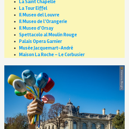
La Saint Chapelle
La Tour Eiffel
Il Museo del Louvre
Il Museo de l’Orangerie
Il Museo d’Orsay
Spettacolo al Moulin Rouge
Palais Opera Garnier
Musée Jacquemart-André
Maison La Roche – Le Corbusier