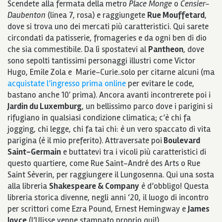
Scendete alla fermata della metro
Place Monge
o
Censier-
Daubenton
(linea 7, rosa) e raggiungete
Rue Mouffetard
,
dove si trova uno dei mercati più caratteristici. Qui sarete
circondati da patisserie, fromageries e da ogni ben di dio
che sia commestibile. Da lì spostatevi al
Pantheon
, dove
sono sepolti tantissimi personaggi illustri come Victor
Hugo, Emile Zola e Marie-Curie..solo per citarne alcuni (ma
acquistate l’ingresso prima online
per evitare le code,
bastano anche 10′ prima). Ancora avanti incontrerete poi i
Jardin du Luxemburg
, un bellissimo parco dove i parigini si
rifugiano in qualsiasi condizione climatica; c’è chi fa
jogging, chi legge, chi fa tai chi: è un vero spaccato di vita
parigina (è il mio preferito). Attraversate poi
Boulevard
Saint-Germain
e buttatevi tra i vicoli più caratteristici di
questo quartiere, come Rue Saint-André des Arts o Rue
Saint Sèverin, per raggiungere il Lungosenna. Qui una sosta
alla libreria
Shakespeare & Company
è d’obbligo! Questa
libreria storica divenne, negli anni ‘20, il luogo di incontro
per scrittori come Ezra Pound, Ernest Hemingway e
James
Joyce
(l’Ulisse venne stampato proprio qui!).