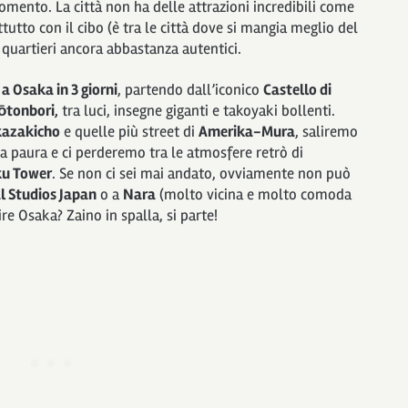
omento. La città non ha delle attrazioni incredibili come
utto con il cibo (è tra le città dove si mangia meglio del
 quartieri ancora abbastanza autentici.
a Osaka in 3 giorni
, partendo dall’iconico
Castello di
ōtonbori,
tra luci, insegne giganti e takoyaki bollenti.
azakicho
e quelle più street di
Amerika-Mura
, saliremo
a paura e ci perderemo tra le atmosfere retrò di
ku Tower
. Se non ci sei mai andato, ovviamente non può
l Studios Japan
o a
Nara
(molto vicina e molto comoda
re Osaka? Zaino in spalla, si parte!