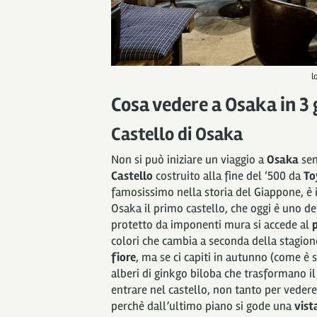
l
Cosa vedere a Osaka in 3 
Castello di Osaka
Non si può iniziare un viaggio a
Osaka
sen
Castello
costruito alla fine del ‘500 da
To
famosissimo nella storia del Giappone, è il
Osaka il primo castello, che oggi è uno dei
protetto da imponenti mura si accede al
p
colori che cambia a seconda della stagione.
fiore
, ma se ci capiti in autunno (come è s
alberi di ginkgo biloba che trasformano il
entrare nel castello, non tanto per vedere 
perchè dall’ultimo piano si gode una
vist