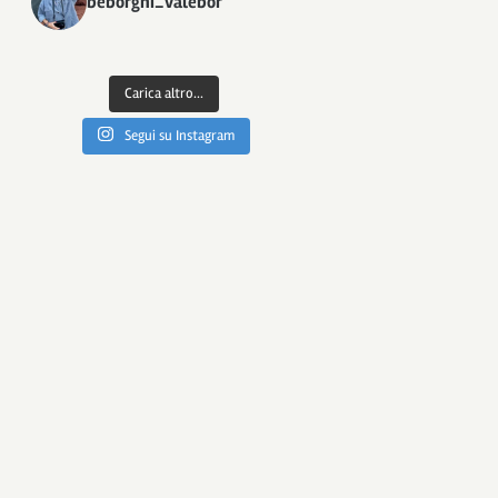
beborghi_valebor
Carica altro...
Segui su Instagram