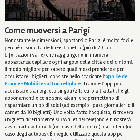
Come muoversi a Parigi
Nonostante le dimensioni, spostarsi a Parigi è molto facile
perchè ci sono tante linee di metro (più di 20 con
biforcazioni varie) che raggiungono in maniera
abbastanza capillare ogni angolo della città e dei dintorni.
Il modo migliore per sapere quali mezzi prendere e per
acquistare i biglietti consiste nello scaricare l’
app Ile de
France- Mobilité sul tuo cellulare
. Tramite l’app puoi
acquistare sia i biglietti singoli (2,15 euro a tratta) che gli
abbonamenti e ce ne sono alcuni che permettono di
risparmiare un pò di soldi (ad esempio i pass giornalieri o il
carnet da 10 biglietti). Una volta fatto l’acquisto, ti troverai
i biglietti direttamente sul Wallet del telefono e ti basterà
avvicinarlo ai tornelli (nel caso della metro) o al totem (nel
caso degli autobus). È meglio utilizzare questa app per