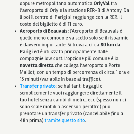
oppure metropolitana automatica
OrlyVal
tra
l’aeroporto di Orly e la stazione RER-B di Antony. Da
lì poi il centro di Parigi si raggiunge con la RER. Il
costo del biglietto è di 11 euro.
Aeroporto di Beauvais:
l’Aeroporto di Beauvais è
quello meno comodo e va scelto solo se il risparmio
è davvero importante. Si trova a circa
80 km da
Parigi
ed è utilizzato principalmente dalle
compagnie low cost. L’opzione più comune è la
navetta diretta
che collega l’aeroporto a Porte
Maillot, con un tempo di percorrenza di circa 1 ora e
15 minuti (variabile in base al traffico).
Transfer privato
: se hai tanti bagagli o
semplicemente vuoi raggiungere direttamente il
tuo hotel senza cambi di metro, ecc (spesso non ci
sono scale mobili o ascensori peraltro) puoi
prenotare un transfer privato (cancellabile fino a
48h prima)
tramite questo sito
.