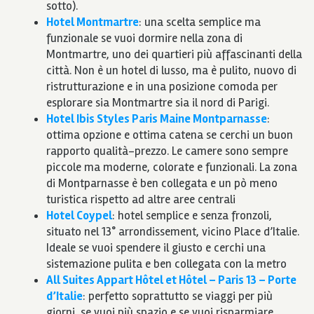
sotto).
Hotel Montmartre
: una scelta semplice ma
funzionale se vuoi dormire nella zona di
Montmartre, uno dei quartieri più affascinanti della
città. Non è un hotel di lusso, ma è pulito, nuovo di
ristrutturazione e in una posizione comoda per
esplorare sia Montmartre sia il nord di Parigi.
Hotel Ibis Styles Paris Maine Montparnasse
:
ottima opzione e ottima catena se cerchi un buon
rapporto qualità-prezzo. Le camere sono sempre
piccole ma moderne, colorate e funzionali. La zona
di Montparnasse è ben collegata e un pò meno
turistica rispetto ad altre aree centrali
Hotel Coypel
: hotel semplice e senza fronzoli,
situato nel 13° arrondissement, vicino Place d’Italie.
Ideale se vuoi spendere il giusto e cerchi una
sistemazione pulita e ben collegata con la metro
All Suites Appart Hôtel et Hôtel – Paris 13 – Porte
d’Italie
: perfetto soprattutto se viaggi per più
giorni, se vuoi più spazio e se vuoi risparmiare