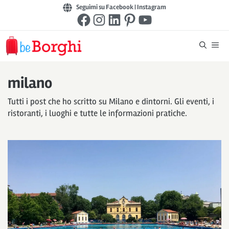
Vai
Seguimi su Facebook
|
Instagram
Facebook
Instagram
LinkedIn
Pinterest
YouTube
al
contenuto
Me
milano
Tutti i post che ho scritto su Milano e dintorni. Gli eventi, i
ristoranti, i luoghi e tutte le informazioni pratiche.