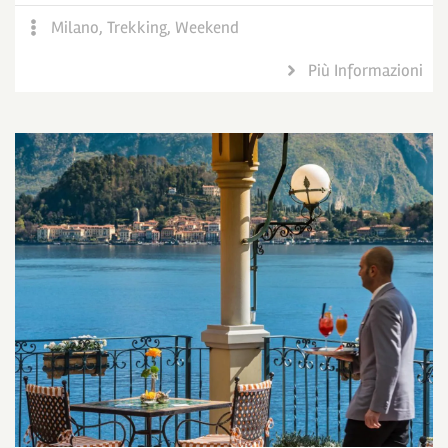
Milano
,
Trekking
,
Weekend
Più Informazioni