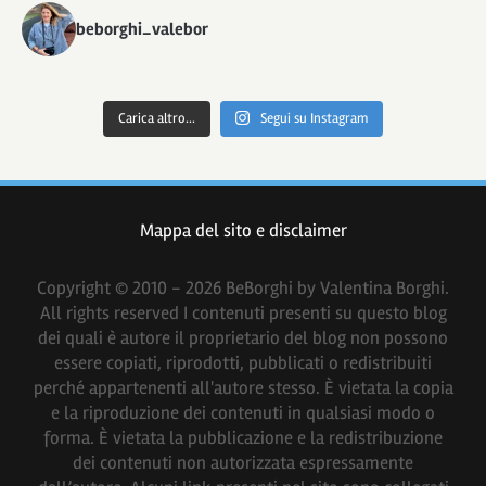
beborghi_valebor
Carica altro...
Segui su Instagram
Mappa del sito e disclaimer
Copyright © 2010 - 2026 BeBorghi by Valentina Borghi.
All rights reserved I contenuti presenti su questo blog
dei quali è autore il proprietario del blog non possono
essere copiati, riprodotti, pubblicati o redistribuiti
perché appartenenti all'autore stesso. È vietata la copia
e la riproduzione dei contenuti in qualsiasi modo o
forma. È vietata la pubblicazione e la redistribuzione
dei contenuti non autorizzata espressamente